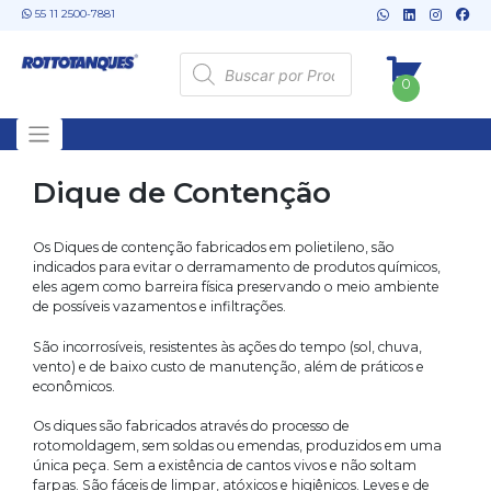
Skip
55 11 2500-7881
to
content
Pesquisar
produtos
0
Dique de Contenção
Os Diques de contenção fabricados em polietileno, são
indicados para evitar o derramamento de produtos químicos,
eles agem como barreira física preservando o meio ambiente
de possíveis vazamentos e infiltrações.
São incorrosíveis, resistentes às ações do tempo (sol, chuva,
vento) e de baixo custo de manutenção, além de práticos e
econômicos.
Os diques são fabricados através do processo de
rotomoldagem, sem soldas ou emendas, produzidos em uma
única peça. Sem a existência de cantos vivos e não soltam
farpas. São fáceis de limpar, atóxicos e higiênicos. Leves e de