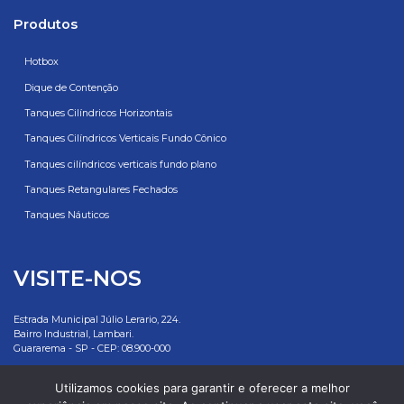
Produtos
Hotbox
Dique de Contenção
Tanques Cilíndricos Horizontais
Tanques Cilíndricos Verticais Fundo Cônico
Tanques cilíndricos verticais fundo plano
Tanques Retangulares Fechados
Tanques Náuticos
VISITE-NOS
Estrada Municipal Júlio Lerario, 224.
Bairro Industrial, Lambari.
Guararema - SP - CEP: 08.900-000
Rottotanques: 55 11 2500 7881
Utilizamos cookies para garantir e oferecer a melhor