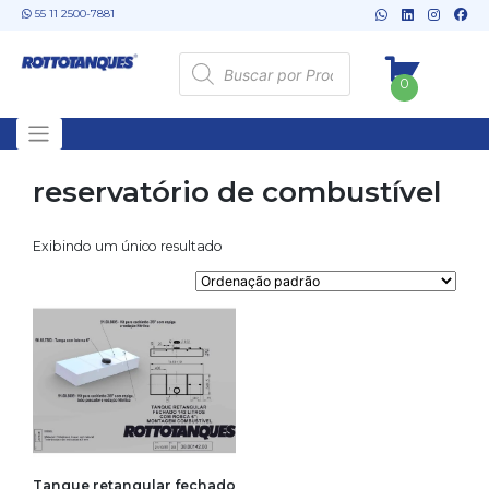
Skip
55 11 2500-7881
to
content
Pesquisar
produtos
0
reservatório de combustível
Exibindo um único resultado
Tanque retangular fechado