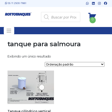
Skip
55 11 2500-7881
to
content
Pesquisar
produtos
0
tanque para salmoura
Exibindo um único resultado
Tanque cilíndrico vertical