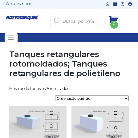
Skip
55 11 2500-7881
to
content
Pesquisar
produtos
0
Tanques retangulares
rotomoldados; Tanques
retangulares de polietileno
Mostrando todos os 9 resultados