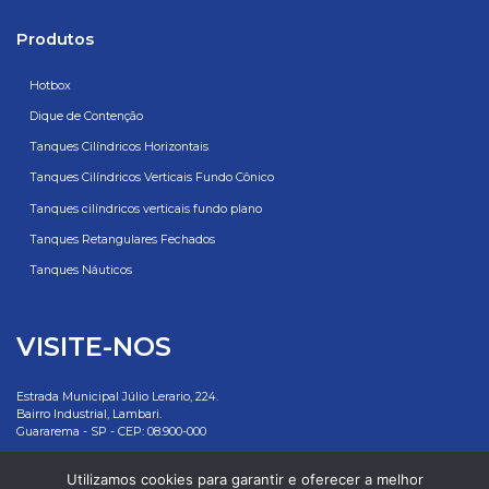
Produtos
Hotbox
Dique de Contenção
Tanques Cilíndricos Horizontais
Tanques Cilíndricos Verticais Fundo Cônico
Tanques cilíndricos verticais fundo plano
Tanques Retangulares Fechados
Tanques Náuticos
VISITE-NOS
Estrada Municipal Júlio Lerario, 224.
Bairro Industrial, Lambari.
Guararema - SP - CEP: 08.900-000
Rottotanques: 55 11 2500 7881
Utilizamos cookies para garantir e oferecer a melhor