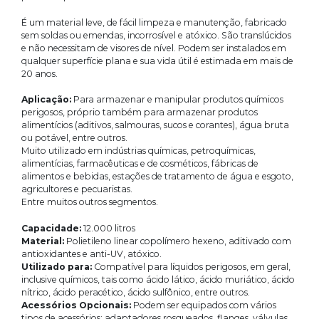
É um material leve, de fácil limpeza e manutenção, fabricado
sem soldas ou emendas, incorrosível e atóxico. São translúcidos
e não necessitam de visores de nível. Podem ser instalados em
qualquer superfície plana e sua vida útil é estimada em mais de
20 anos.
Aplicação:
Para armazenar e manipular produtos químicos
perigosos, próprio também para armazenar produtos
alimentícios (aditivos, salmouras, sucos e corantes), água bruta
ou potável, entre outros.
Muito utilizado em indústrias químicas, petroquímicas,
alimentícias, farmacêuticas e de cosméticos, fábricas de
alimentos e bebidas, estações de tratamento de água e esgoto,
agricultores e pecuaristas.
Entre muitos outros segmentos.
Capacidade:
12.000 litros
Material:
Polietileno linear copolímero hexeno, aditivado com
antioxidantes e anti-UV, atóxico.
Utilizado para:
Compatível para líquidos perigosos, em geral,
inclusive químicos, tais como ácido lático, ácido muriático, ácido
nítrico, ácido peracético, ácido sulfônico, entre outros.
Acessórios Opcionais:
Podem ser equipados com vários
tipos de acessórios: adaptadores rosqueados, flanges, válvulas,