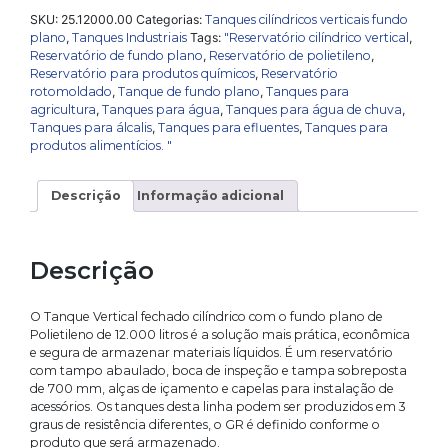
vertical
SKU:
25.12000.00
Categorias:
Tanques cilíndricos verticais fundo
fechado
plano
,
Tanques Industriais
Tags:
"Reservatório cilíndrico vertical
,
fundo
Reservatório de fundo plano
,
Reservatório de polietileno
,
plano
Reservatório para produtos químicos
,
Reservatório
de
rotomoldado
,
Tanque de fundo plano
,
Tanques para
12000
agricultura
,
Tanques para água
,
Tanques para água de chuva
,
litros
Tanques para álcalis
,
Tanques para efluentes
,
Tanques para
quantidade
produtos alimentícios. "
Descrição
Informação adicional
Descrição
O Tanque Vertical fechado cilíndrico com o fundo plano de
Polietileno de 12.000 litros é a solução mais prática, econômica
e segura de armazenar materiais líquidos. É um reservatório
com tampo abaulado, boca de inspeção e tampa sobreposta
de 700 mm, alças de içamento e capelas para instalação de
acessórios. Os tanques desta linha podem ser produzidos em 3
graus de resistência diferentes, o GR é definido conforme o
produto que será armazenado.