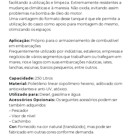
facilitando a utilização e limpeza. Extremamente resistentes a
mudanças climáticas e à maresia. Não oxida, evitando assim
problemas na bomba de óleo do motor.
Uma vantagem do formato desse tanque é que ele permite a
utilização do casco como apoio para montagem do mesmo,
otimizando os espaços.
Aplicação:
Próprio para o armazenamento de combustível
em embarcações.
Frequentemente utilizado por indústrias, estaleiros, empresas e
negócios de vários segmentos que trabalham ou trafegam em
mares, rios e lagos com suas embarcações náuticas, iates,
lanchas, escunas, barcos pesqueiros, entre outros.
Capacidade:
250 Litros
Material:
Polietileno linear copolímero hexeno, aditivado com
antioxidantes e anti-UV, atóxico.
Utilizado para:
Diesel, gasolina e água
Acessórios Opcionais:
Os seguintes acessórios podem ser
também adquiridos:
– Pescador
– Visor de nível
– Cachimbo
Cor:
Fornecido na cor natural (translúcido), mas pode ser
fabricado em outras cores conforme demanda.