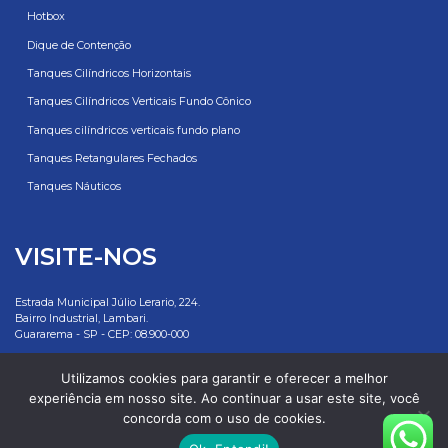
Hotbox
Dique de Contenção
Tanques Cilíndricos Horizontais
Tanques Cilíndricos Verticais Fundo Cônico
Tanques cilíndricos verticais fundo plano
Tanques Retangulares Fechados
Tanques Náuticos
VISITE-NOS
Estrada Municipal Júlio Lerario, 224.
Bairro Industrial, Lambari.
Guararema - SP - CEP: 08.900-000
Rottotanques: 55 11 2500 7881
Utilizamos cookies para garantir e oferecer a melhor
experiência em nosso site. Ao continuar a usar este site, você
E-mail: vendas@rottotanques.com.br
concorda com o uso de cookies.