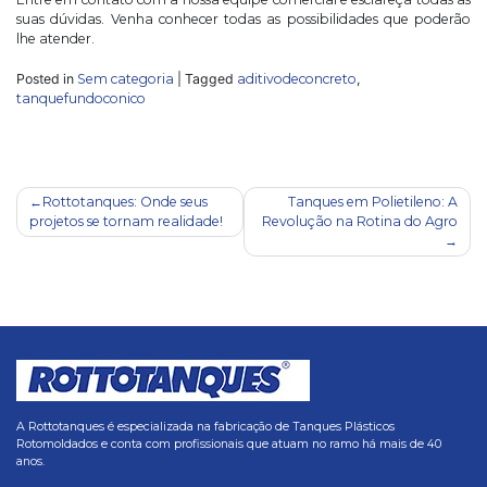
suas dúvidas. Venha conhecer todas as possibilidades que poderão
lhe atender.
Posted in
Sem categoria
|
Tagged
aditivodeconcreto
,
tanquefundoconico
Navegação
Rottotanques: Onde seus
Tanques em Polietileno: A
projetos se tornam realidade!
Revolução na Rotina do Agro
de
Post
A Rottotanques é especializada na fabricação de Tanques Plásticos
Rotomoldados e conta com profissionais que atuam no ramo há mais de 40
anos.