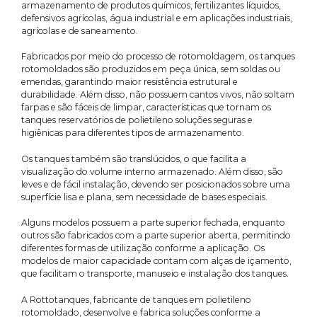
armazenamento de produtos químicos, fertilizantes líquidos,
defensivos agrícolas, água industrial e em aplicações industriais,
agrícolas e de saneamento.
Fabricados por meio do processo de rotomoldagem, os tanques
rotomoldados são produzidos em peça única, sem soldas ou
emendas, garantindo maior resistência estrutural e
durabilidade. Além disso, não possuem cantos vivos, não soltam
farpas e são fáceis de limpar, características que tornam os
tanques reservatórios de polietileno soluções seguras e
higiênicas para diferentes tipos de armazenamento.
Os tanques também são translúcidos, o que facilita a
visualização do volume interno armazenado. Além disso, são
leves e de fácil instalação, devendo ser posicionados sobre uma
superfície lisa e plana, sem necessidade de bases especiais.
Alguns modelos possuem a parte superior fechada, enquanto
outros são fabricados com a parte superior aberta, permitindo
diferentes formas de utilização conforme a aplicação. Os
modelos de maior capacidade contam com alças de içamento,
que facilitam o transporte, manuseio e instalação dos tanques.
A Rottotanques, fabricante de tanques em polietileno
rotomoldado, desenvolve e fabrica soluções conforme a