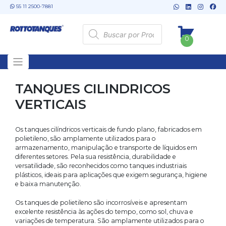
Skip
55 11 2500-7881
to
content
Pesquisar
produtos
0
TANQUES CILINDRICOS
VERTICAIS
Os tanques cilíndricos verticais de fundo plano, fabricados em
polietileno, são amplamente utilizados para o
armazenamento, manipulação e transporte de líquidos em
diferentes setores. Pela sua resistência, durabilidade e
versatilidade, são reconhecidos como tanques industriais
plásticos, ideais para aplicações que exigem segurança, higiene
e baixa manutenção.
Os tanques de polietileno são incorrosíveis e apresentam
excelente resistência às ações do tempo, como sol, chuva e
variações de temperatura. São amplamente utilizados para o