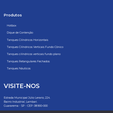
Produtos
Hotbox
Dique de Contenção
Tanques Cilíndricos Horizontais
Tanques Cilíndricos Verticais Fundo Cônico
Tanques cilíndricos verticais fundo plano
Tanques Retangulares Fechados
Tanques Náuticos
VISITE-NOS
Estrada Municipal Júlio Lerario, 224.
Bairro Industrial, Lambari.
Guararema - SP - CEP: 08.900-000