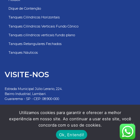
Dique de Contenção
Tanques Cilíndricos Horizontais
Tanques Cilíndricos Verticais Fundo Cônico
Tanques cilíndricos verticais fundo plano
Tanques Retangulares Fechados
Tanques Náuticos
VISITE-NOS
Estrada Municipal Júlio Lerario, 224.
Bairro Industrial, Lambari.
Guararema - SP - CEP: 08.900-000
Rottotanques: 55 11 2500 7881
Utilizamos cookies para garantir e oferecer a melhor
experiência em nosso site. Ao continuar a usar este site, você
E-mail: vendas@rottotanques.com.br
concorda com o uso de cookies.
Ok, Entendi!
© 2026
Rottotanques
|
Desenvolvido por Camilo Ribeiro