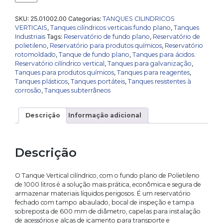
cilíndrico
vertical
SKU:
25.01002.00
Categorias:
TANQUES CILINDRICOS
fechado
VERTICAIS
,
Tanques cilíndricos verticais fundo plano
,
Tanques
fundo
Industriais
Tags:
Reservatório de fundo plano
,
Reservatório de
plano
polietileno
,
Reservatório para produtos químicos
,
Reservatório
de
rotomoldado
,
Tanque de fundo plano
,
Tanques para ácidos.
1000
Reservatório cilíndrico vertical
,
Tanques para galvanização
,
litros
Tanques para produtos químicos
,
Tanques para reagentes
,
quantidade
Tanques plásticos
,
Tanques portáteis
,
Tanques resistentes à
corrosão
,
Tanques subterrâneos
Descrição
Informação adicional
Descrição
O Tanque Vertical cilíndrico, com o fundo plano de Polietileno
de 1000 litros é a solução mais prática, econômica e segura de
armazenar materiais líquidos perigosos. É um reservatório
fechado com tampo abaulado, bocal de inspeção e tampa
sobreposta de 600 mm de diâmetro, capelas para instalação
de acessórios e alças de içamento para transporte e