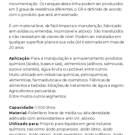
movimentação. Os tanques desta linha podem ser produzidos
em 3 graus de resistência diferentes, o GR é definido de acordo
com o produto que será armazenado.
É um material leve, de fácil limpeza e manutenção, fabricado
sem soldas ou emendas, incorrosível e atóxico. São translúcidos
e não necessitam de visores de nível. Podem ser instalados em
qualquer superfície plana e sua vida útil é estimada em mais de
20 anos.
Aplicação:
Para a manipulação e armazenamento produtos
químicos (ácidos, bases e sais), alimentícios (aditivos, salmouras,
sucos e corantes), água bruta ou potável, entre outros.
Muito utilizado em indústrias químicas, petroquímicas,
alimentícias, farmacêuticas e de cosméticos. Fábricas de
alimentos e bebidas; Estações de tratamento de água e esgoto;
Agricultores e pecuaristas.
Entre muitos outros segmentos.
Capacidade:
1.000 litros
Material:
Polietileno linear de média ou alta densidade,
aditivado com antioxidantes e anti-UV, atóxico.
Utilizado para:
Próprio para líquidos em geral inclusive
químicos, tais como ácido propanoico, ácido lático, ácido
muriático, ácido nítrico, ácido peracético, ácido sulfônico, ácido