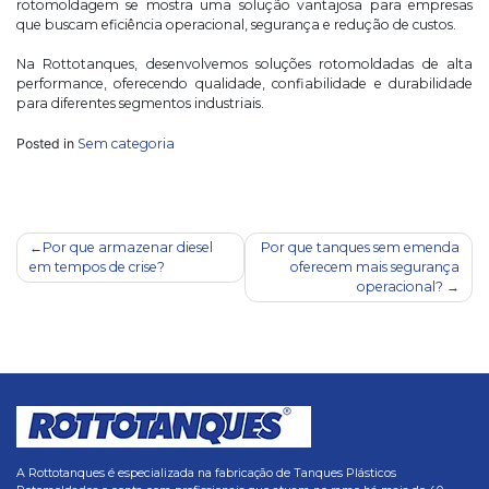
rotomoldagem se mostra uma solução vantajosa para empresas
que buscam eficiência operacional, segurança e redução de custos.
Na Rottotanques, desenvolvemos soluções rotomoldadas de alta
performance, oferecendo qualidade, confiabilidade e durabilidade
para diferentes segmentos industriais.
Posted in
Sem categoria
Navegação
Por que armazenar diesel
Por que tanques sem emenda
em tempos de crise?
oferecem mais segurança
de
operacional?
Post
A Rottotanques é especializada na fabricação de Tanques Plásticos