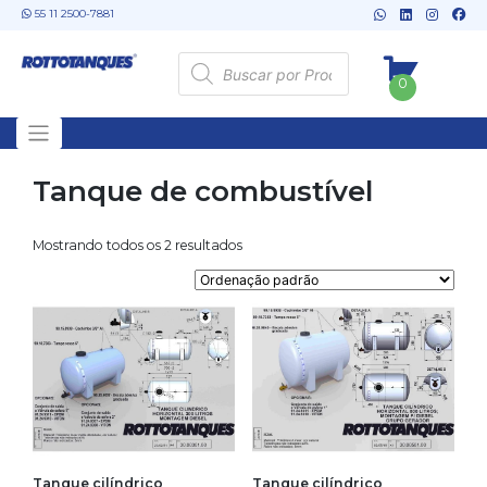
Skip
55 11 2500-7881
to
content
Pesquisar
produtos
0
Tanque de combustível
Mostrando todos os 2 resultados
Tanque cilíndrico
Tanque cilíndrico