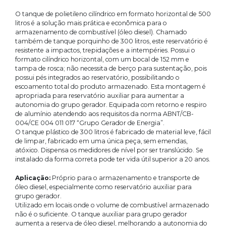
O tanque de polietileno cilíndrico em formato horizontal de 500
litros é a solução mais prática e econômica para o
armazenamento de combustível (óleo diesel). Chamado
também de tanque porquinho de 300 litros, este reservatório é
resistente a impactos, trepidações e a intempéries. Possui o
formato cilíndrico horizontal, com um bocal de 152 mm e
tampa de rosca; não necessita de berço para sustentação, pois
possui pés integrados ao reservatório, possibilitando o
escoamento total do produto armazenado. Esta montagem é
apropriada para reservatório auxiliar para aumentar a
autonomia do grupo gerador. Equipada com retorno e respiro
de alumínio atendendo aos requisitos da norma ABNT/CB-
004/CE 004 011 017 “Grupo Gerador de Energia”.
O tanque plástico de 300 litros é fabricado de material leve, fácil
de limpar, fabricado em uma única peça, sem emendas,
atóxico. Dispensa os medidores de nível por ser translúcido. Se
instalado da forma correta pode ter vida útil superior a 20 anos.
Aplicação:
Próprio para o armazenamento e transporte de
óleo diesel, especialmente como reservatório auxiliar para
grupo gerador.
Utilizado em locais onde o volume de combustível armazenado
não é o suficiente. O tanque auxiliar para grupo gerador
aumenta a reserva de óleo diesel, melhorando a autonomia do