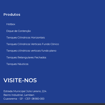
Produtos
Hotbox
Dique de Contenção
Tanques Cilíndricos Horizontais
Tanques Cilíndricos Verticais Fundo Cônico
Tanques cilíndricos verticais fundo plano
Tanques Retangulares Fechados
Tanques Náuticos
VISITE-NOS
Estrada Municipal Júlio Lerario, 224.
Bairro Industrial, Lambari.
Guararema - SP - CEP: 08.900-000