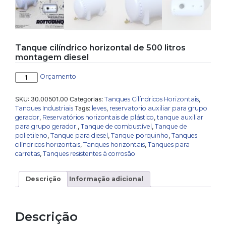
Tanque cilíndrico horizontal de 500 litros
montagem diesel
Tanque
Orçamento
cilíndrico
horizontal
SKU:
30.00501.00
Categorias:
Tanques Cilíndricos Horizontais
,
de
Tanques Industriais
Tags:
leves
,
reservatorio auxiliar para grupo
500
gerador
,
Reservatórios horizontais de plástico
,
tanque auxiliar
litros
para grupo gerador.
,
Tanque de combustível
,
Tanque de
montagem
polietileno
,
Tanque para diesel
,
Tanque porquinho
,
Tanques
diesel
cilíndricos horizontais
,
Tanques horizontais
,
Tanques para
quantidade
carretas
,
Tanques resistentes à corrosão
Descrição
Informação adicional
Descrição