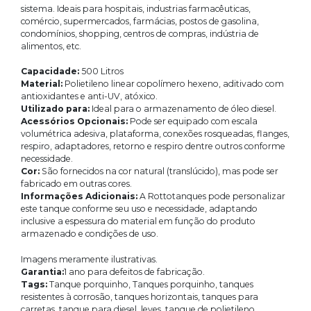
sistema. Ideais para hospitais, industrias farmacêuticas,
comércio, supermercados, farmácias, postos de gasolina,
condomínios, shopping, centros de compras, indústria de
alimentos, etc.
Capacidade:
500 Litros
Material:
Polietileno linear copolímero hexeno, aditivado com
antioxidantes e anti-UV, atóxico.
Utilizado para:
Ideal para o armazenamento de óleo diesel.
Acessórios Opcionais:
Pode ser equipado com escala
volumétrica adesiva, plataforma, conexões rosqueadas, flanges,
respiro, adaptadores, retorno e respiro dentre outros conforme
necessidade.
Cor:
São fornecidos na cor natural (translúcido), mas pode ser
fabricado em outras cores.
Informações Adicionais:
A Rottotanques pode personalizar
este tanque conforme seu uso e necessidade, adaptando
inclusive a espessura do material em função do produto
armazenado e condições de uso.
Imagens meramente ilustrativas.
Garantia:
1 ano para defeitos de fabricação.
Tags:
Tanque porquinho, Tanques porquinho, tanques
resistentes à corrosão, tanques horizontais, tanques para
carretas, tanque para diesel, leves, tanque de polietileno,