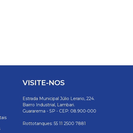
VISITE-NOS
Estrada Municipal Júlio Lerario, 224.
Bairro Industrial, Lambari.
Guararema - SP - CEP: 08.900-000
tais
Rottotanques: 55 11 2500 7881
s