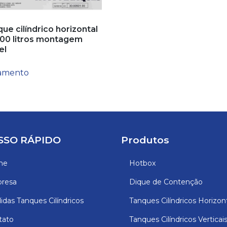
ue cilíndrico horizontal
00 litros montagem
el
amento
SSO RÁPIDO
Produtos
me
Hotbox
resa
Dique de Contenção
das Tanques Cilíndricos
Tanques Cilíndricos Horizon
tato
Tanques Cilíndricos Verticai