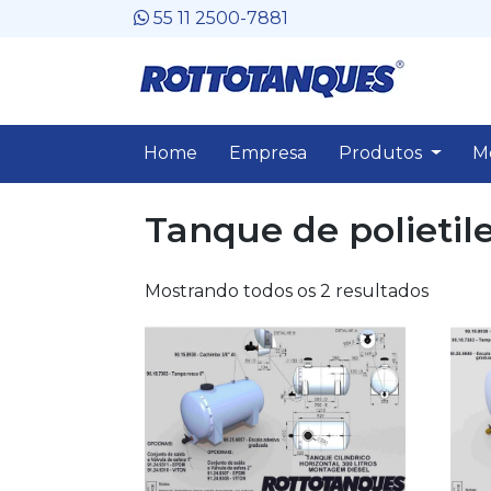
Skip
55 11 2500-7881
to
content
Home
Empresa
Produtos
M
Tanque de polietil
Mostrando todos os 2 resultados