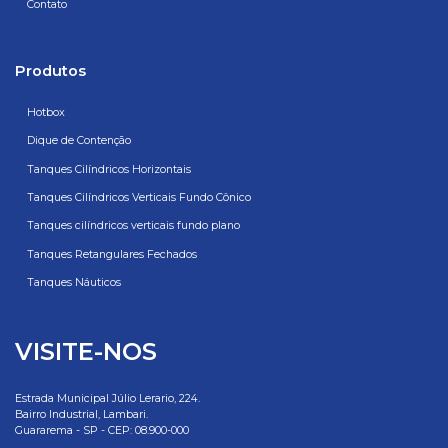
Contato
Produtos
Hotbox
Dique de Contenção
Tanques Cilíndricos Horizontais
Tanques Cilíndricos Verticais Fundo Cônico
Tanques cilíndricos verticais fundo plano
Tanques Retangulares Fechados
Tanques Náuticos
VISITE-NOS
Estrada Municipal Júlio Lerario, 224.
Bairro Industrial, Lambari.
Guararema - SP - CEP: 08.900-000