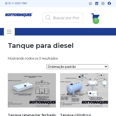
Skip
55 11 2500-7881
to
content
Pesquisar
produtos
0
Tanque para diesel
Mostrando todos os 3 resultados
Tanque retangular fechado
Tanque cilíndrico