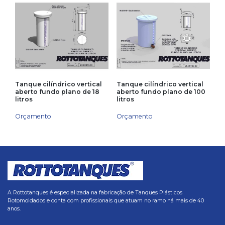
Tanque cilíndrico vertical
Tanque cilíndrico vertical
aberto fundo plano de 18
aberto fundo plano de 100
litros
litros
Orçamento
Orçamento
A Rottotanques é especializada na fabricação de Tanques Plásticos
Rotomoldados e conta com profissionais que atuam no ramo há mais de 40
anos.