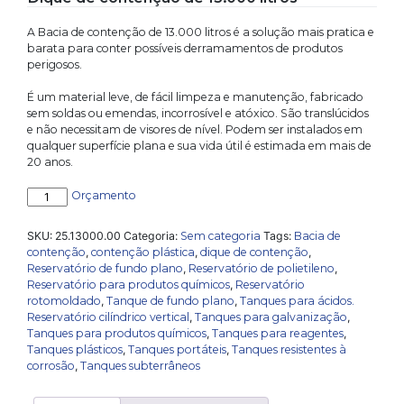
A Bacia de contenção de 13.000 litros é a solução mais pratica e
barata para conter possíveis derramamentos de produtos
perigosos.
É um material leve, de fácil limpeza e manutenção, fabricado
sem soldas ou emendas, incorrosível e atóxico. São translúcidos
e não necessitam de visores de nível. Podem ser instalados em
qualquer superfície plana e sua vida útil é estimada em mais de
20 anos.
Dique
Orçamento
de
contenção
SKU:
25.13000.00
Categoria:
Sem categoria
Tags:
Bacia de
de
contenção
,
contenção plástica
,
dique de contenção
,
13.000
Reservatório de fundo plano
,
Reservatório de polietileno
,
litros
Reservatório para produtos químicos
,
Reservatório
quantidade
rotomoldado
,
Tanque de fundo plano
,
Tanques para ácidos.
Reservatório cilíndrico vertical
,
Tanques para galvanização
,
Tanques para produtos químicos
,
Tanques para reagentes
,
Tanques plásticos
,
Tanques portáteis
,
Tanques resistentes à
corrosão
,
Tanques subterrâneos