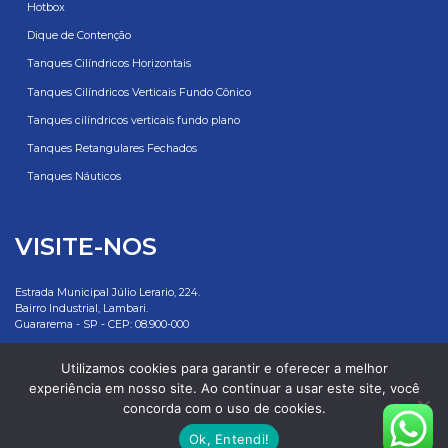
Hotbox
Dique de Contenção
Tanques Cilíndricos Horizontais
Tanques Cilíndricos Verticais Fundo Cônico
Tanques cilíndricos verticais fundo plano
Tanques Retangulares Fechados
Tanques Náuticos
VISITE-NOS
Estrada Municipal Júlio Lerario, 224.
Bairro Industrial, Lambari.
Guararema - SP - CEP: 08.900-000
Rottotanques: 55 11 2500 7881
Utilizamos cookies para garantir e oferecer a melhor
experiência em nosso site. Ao continuar a usar este site, você
E-mail: vendas@rottotanques.com.br
concorda com o uso de cookies.
Ok, Entendi!