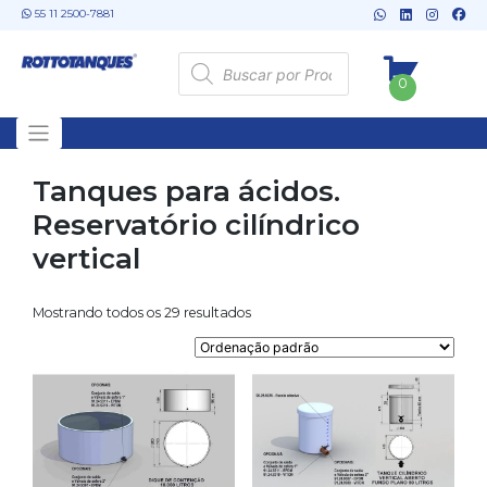
Skip
55 11 2500-7881
to
content
Pesquisar
produtos
0
Tanques para ácidos.
Reservatório cilíndrico
vertical
Mostrando todos os 29 resultados