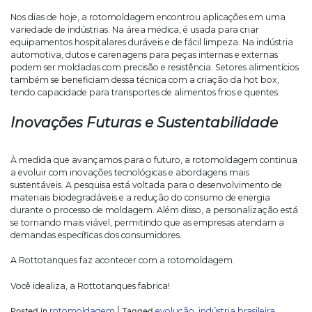
Nos dias de hoje, a rotomoldagem encontrou aplicações em uma
variedade de indústrias. Na área médica, é usada para criar
equipamentos hospitalares duráveis e de fácil limpeza. Na indústria
automotiva, dutos e carenagens para peças internas e externas
podem ser moldadas com precisão e resistência. Setores alimentícios
também se beneficiam dessa técnica com a criação da hot box,
tendo capacidade para transportes de alimentos frios e quentes.
Inovações Futuras e Sustentabilidade
À medida que avançamos para o futuro, a rotomoldagem continua
a evoluir com inovações tecnológicas e abordagens mais
sustentáveis. A pesquisa está voltada para o desenvolvimento de
materiais biodegradáveis e a redução do consumo de energia
durante o processo de moldagem. Além disso, a personalização está
se tornando mais viável, permitindo que as empresas atendam a
demandas específicas dos consumidores.
A Rottotanques faz acontecer com a rotomoldagem.
Você idealiza, a Rottotanques fabrica!
Posted in
rotomoldagem
|
Tagged
evolução
,
indústria brasileira
,