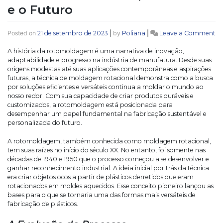
e o Futuro
on
Posted on
21 de setembro de 2023
|
by
Poliana
|
Leave a Comment
A
Ev
A história da rotomoldagem é uma narrativa de inovação,
da
adaptabilidade e progresso na indústria de manufatura. Desde suas
Ro
origens modestas até suas aplicações contemporâneas e aspirações
Mo
futuras, a técnica de moldagem rotacional demonstra como a busca
o
por soluções eficientes e versáteis continua a moldar o mundo ao
Pa
nosso redor. Com sua capacidade de criar produtos duráveis e
o
customizados, a rotomoldagem está posicionada para
Pr
desempenhar um papel fundamental na fabricação sustentável e
e
personalizada do futuro.
o
Fu
A rotomoldagem, também conhecida como moldagem rotacional,
tem suas raízes no início do século XX. No entanto, foi somente nas
décadas de 1940 e 1950 que o processo começou a se desenvolver e
ganhar reconhecimento industrial. A ideia inicial por trás da técnica
era criar objetos ocos a partir de plásticos derretidos que eram
rotacionados em moldes aquecidos. Esse conceito pioneiro lançou as
bases para o que se tornaria uma das formas mais versáteis de
fabricação de plásticos.