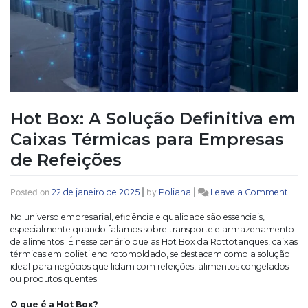
Hot Box: A Solução Definitiva em
Caixas Térmicas para Empresas
de Refeições
on
Posted on
22 de janeiro de 2025
|
by
Poliana
|
Leave a Comment
Hot
Box:
No universo empresarial, eficiência e qualidade são essenciais,
A
especialmente quando falamos sobre transporte e armazenamento
Solu
de alimentos. É nesse cenário que as Hot Box da Rottotanques, caixas
Defin
térmicas em polietileno rotomoldado, se destacam como a solução
em
ideal para negócios que lidam com refeições, alimentos congelados
Caix
ou produtos quentes.
Térm
para
O que é a Hot Box?