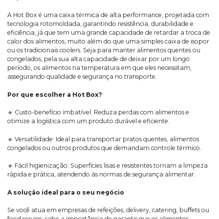
Empr
de
A Hot Box é uma caixa térmica de alta performance, projetada com
Refe
tecnologia rotomoldada, garantindo resistência, durabilidade e
eficiência, já que tem uma grande capacidade de retardar a troca de
calor dos alimentos, muito além do que uma simples caixa de isopor
ou os tradicionais coolers. Seja para manter alimentos quentes ou
congelados, pela sua alta capacidade de deixar por um longo
período, os alimentos na temperatura em que eles necessitam,
assegurando qualidade e segurança no transporte.
Por que escolher a Hot Box?
🔹 Custo-benefício imbatível: Reduza perdas com alimentos e
otimize a logística com um produto durável e eficiente.
🔹 Versatilidade: Ideal para transportar pratos quentes, alimentos
congelados ou outros produtos que demandam controle térmico.
🔹 Fácil higienização: Superfícies lisas e resistentes tornam a limpeza
rápida e prática, atendendo às normas de segurança alimentar.
A solução ideal para o seu negócio
Se você atua em empresas de refeições, delivery, catering, buffets ou
food service, sabe a importância de garantir que os alimentos