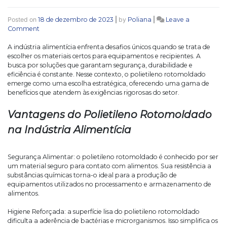
Posted on
18 de dezembro de 2023
|
by
Poliana
|
Leave a
on
Comment
O
Uso
A indústria alimentícia enfrenta desafios únicos quando se trata de
Estratégico
escolher os materiais certos para equipamentos e recipientes. A
do
busca por soluções que garantam segurança, durabilidade e
Polietileno
eficiência é constante. Nesse contexto, o polietileno rotomoldado
Rotomoldado
emerge como uma escolha estratégica, oferecendo uma gama de
na
benefícios que atendem às exigências rigorosas do setor.
Indústria
Alimentícia
Vantagens do Polietileno Rotomoldado
na Indústria Alimentícia
Segurança Alimentar: o polietileno rotomoldado é conhecido por ser
um material seguro para contato com alimentos. Sua resistência a
substâncias químicas torna-o ideal para a produção de
equipamentos utilizados no processamento e armazenamento de
alimentos.
Higiene Reforçada: a superfície lisa do polietileno rotomoldado
dificulta a aderência de bactérias e microrganismos. Isso simplifica os